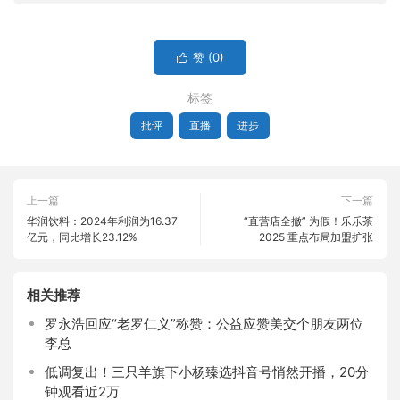
赞 (
0
)

标签
批评
直播
进步
上一篇
下一篇
华润饮料：2024年利润为16.37
“直营店全撤” 为假！乐乐茶
亿元，同比增长23.12%
2025 重点布局加盟扩张
相关推荐
罗永浩回应“老罗仁义”称赞：公益应赞美交个朋友两位
李总
低调复出！三只羊旗下小杨臻选抖音号悄然开播，20分
钟观看近2万