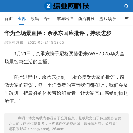

首页
业界
数码
专栏
车与出行
前沿科技
游戏娱乐

人工智能
华为全场景直播：余承东回应批评，持续进步
综业网 发布于 2025-03-21 19:39:05
综业网科技
3月21日，余承东携手尼格买提带来AWE2025华为全
场景智慧生活的直播。
直播过程中，余承东提到：“虚心接受大家的批评，感
激大家的建议，每一个消费者的声音我们都在听，我们会及
时改进，把最好的体验带给消费者，让大家真正感受到物超
所值。”
声明：本文所载内容源自于公开信息，登载此文出于传递更多信息
之目的，内容仅供参考，不构成任何消费建议，请谨慎对待。如有疑问，
请联系邮箱：zongyecn@126.com