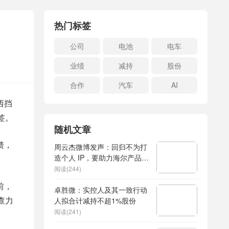
热门标签
公司
电池
电车
业绩
减持
股份
合作
汽车
AI
西挡
签。
随机文章
馈，
周云杰微博发声：回归不为打
造个人 IP，要助力海尔产品服
务创新
阅读(244)
前，
卓胜微：实控人及其一致行动
查力
人拟合计减持不超1%股份
阅读(241)