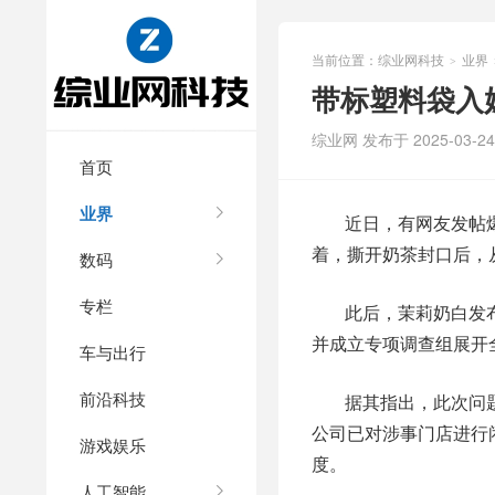
当前位置：
综业网科技
业界
>
带标塑料袋入
综业网 发布于 2025-03-24 
首页
业界
近日，有网友发帖
着，撕开奶茶封口后，
数码
专栏
此后，茉莉奶白发
并成立专项调查组展开
车与出行
前沿科技
据其指出，此次问
公司已对涉事门店进行
游戏娱乐
度。
人工智能