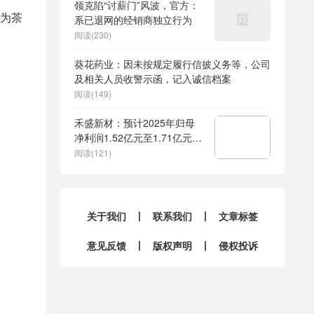
领克陷“讨薪门”风波，官方：
花为茶
系已退网的经销商独立行为
阅读(230)
葵花药业：因未按规定履行信披义务等，公司
及相关人员收警示函，记入诚信档案
阅读(149)
禾盛新材：预计2025年归母
净利润1.52亿元至1.71亿元，
增长55%至75%
阅读(121)
关于我们
丨
联系我们
丨
文章标签
意见反馈
丨
版权声明
丨
侵权投诉