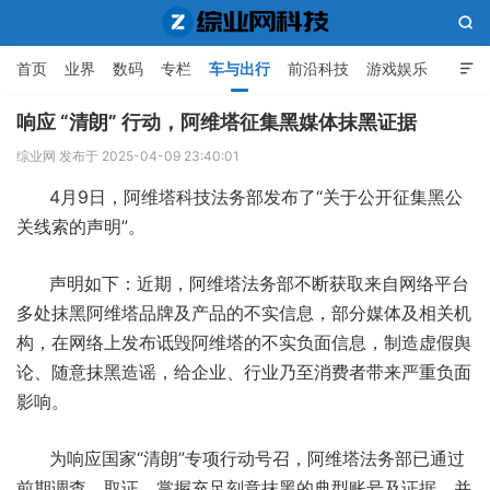

首页
业界
数码
专栏
车与出行
前沿科技
游戏娱乐

人工智能
响应 “清朗” 行动，阿维塔征集黑媒体抹黑证据
综业网 发布于 2025-04-09 23:40:01
综业网科技
4月9日，阿维塔科技法务部发布了“关于公开征集黑公
关线索的声明”。
声明如下：近期，阿维塔法务部不断获取来自网络平台
多处抹黑阿维塔品牌及产品的不实信息，部分媒体及相关机
构，在网络上发布诋毁阿维塔的不实负面信息，制造虚假舆
论、随意抹黑造谣，给企业、行业乃至消费者带来严重负面
影响。
为响应国家“清朗”专项行动号召，阿维塔法务部已通过
前期调查，取证，掌握充足刻意抹黑的典型账号及证据，并