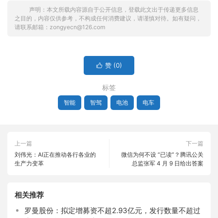
声明：本文所载内容源自于公开信息，登载此文出于传递更多信息
之目的，内容仅供参考，不构成任何消费建议，请谨慎对待。如有疑问，
请联系邮箱：zongyecn@126.com
赞 (
0
)

标签
智能
智驾
电池
电车
上一篇
下一篇
刘伟光：AI正在推动各行各业的
微信为何不设 “已读”？腾讯公关
生产力变革
总监张军 4 月 9 日给出答案
相关推荐
罗曼股份：拟定增募资不超2.93亿元，发行数量不超过