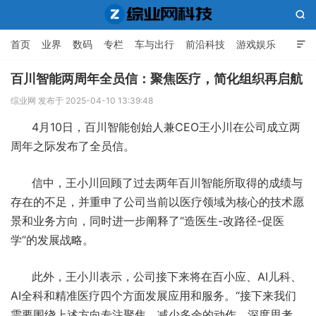

首页
业界
数码
专栏
车与出行
前沿科技
游戏娱乐

人工智能
百川智能两周年全员信：聚焦医疗，简化组织再启航
综业网 发布于 2025-04-10 13:39:48
综业网科技
4月10日，百川智能创始人兼CEO王小川在公司成立两
周年之际发布了全员信。
信中，王小川回顾了过去两年百川智能所取得的成绩与
存在的不足，并重申了公司当前以医疗领域为核心的技术愿
景和业务方向，同时进一步阐释了“造医生-改路径-促医
学”的发展战略。
此外，王小川表示，公司接下来将在百小应、AI儿科、
AI全科和精准医疗四个方面发展应用和服务。“接下来我们
需要围绕上述方向专注聚焦，减少多余的动作，深度思考，