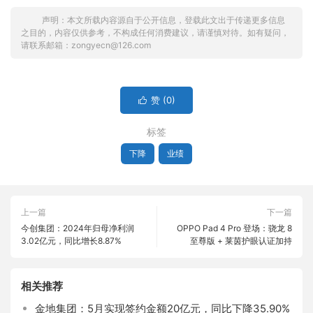
声明：本文所载内容源自于公开信息，登载此文出于传递更多信息
之目的，内容仅供参考，不构成任何消费建议，请谨慎对待。如有疑问，
请联系邮箱：zongyecn@126.com
赞 (
0
)

标签
下降
业绩
上一篇
下一篇
今创集团：2024年归母净利润
OPPO Pad 4 Pro 登场：骁龙 8
3.02亿元，同比增长8.87%
至尊版 + 莱茵护眼认证加持
相关推荐
金地集团：5月实现签约金额20亿元，同比下降35.90%