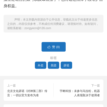
身权益。
声明：本文所载内容源自于公开信息，登载此文出于传递更多信息
之目的，内容仅供参考，不构成任何消费建议，请谨慎对待。如有疑问，
请联系邮箱：zongyecn@126.com
赞 (
0
)

标签
外卖
美团
辟谣
上一篇
下一篇
北京文化辟谣《封神第二部》传
宇树科技：未参与马拉松，机器
言：一切以官方发布为准
人表现取决于使用者