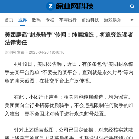

首页
业界
数码
专栏
车与出行
前沿科技
游戏娱乐

人工智能
美团辟谣“封杀骑手”传闻：纯属编造，将追究造谣者
法律责任
综业网科技
综业网 发布于 2025-04-20 18:46:16
4月19日，美团公告称，近日，有多条包含“美团封杀骑
手去某平台跑单”“不要去跑某平台，查到就是永久封号”等内
容的聊天截图，在社交平台上广泛传播。
在此，小团严正声明：相关内容纯属编造，均为谣言。
美团面向全行业招募优质骑手，不会违规限制任何骑手的准
入准出，更不会因此对骑手进行永久封号处置。
针对上述谣言截图，公司已固定证据，对未经核实就散
播上述谣言的账号以及幕后推手，也将通过法律手段维护自