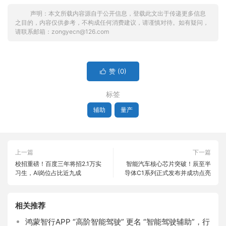
声明：本文所载内容源自于公开信息，登载此文出于传递更多信息
之目的，内容仅供参考，不构成任何消费建议，请谨慎对待。如有疑问，
请联系邮箱：zongyecn@126.com
赞 (
0
)

标签
辅助
量产
上一篇
下一篇
校招重磅！百度三年将招2.1万实
智能汽车核心芯片突破！辰至半
习生，AI岗位占比近九成
导体C1系列正式发布并成功点亮
相关推荐
鸿蒙智行APP “高阶智能驾驶” 更名 “智能驾驶辅助”，行