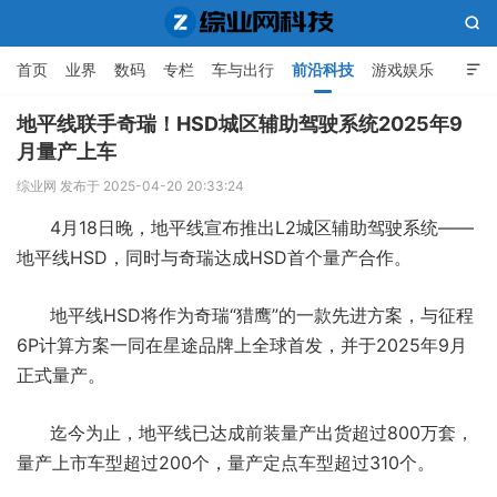

首页
业界
数码
专栏
车与出行
前沿科技
游戏娱乐

人工智能
地平线联手奇瑞！HSD城区辅助驾驶系统2025年9
月量产上车
综业网科技
综业网 发布于 2025-04-20 20:33:24
4月18日晚，地平线宣布推出L2城区辅助驾驶系统——
地平线HSD，同时与奇瑞达成HSD首个量产合作。
地平线HSD将作为奇瑞“猎鹰”的一款先进方案，与征程
6P计算方案一同在星途品牌上全球首发，并于2025年9月
正式量产。
迄今为止，地平线已达成前装量产出货超过800万套，
量产上市车型超过200个，量产定点车型超过310个。