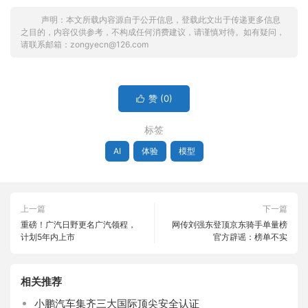
声明：本文所载内容源自于公开信息，登载此文出于传递更多信息
之目的，内容仅供参考，不构成任何消费建议，请谨慎对待。如有疑问，
请联系邮箱：zongyecn@126.com
赞 (
0
)

标签
AI
体验
模型
上一篇
下一篇
重磅！广汽日野更名广汽领程，
网传刘强东登顶京东骑手单量榜
计划5年内上市
官方辟谣：榜单不实
相关推荐
小鹏汽车集齐三大国际顶尖安全认证