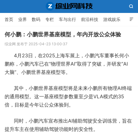

首页
业界
数码
专栏
车与出行
前沿科技
游戏娱乐

人工智能
何小鹏：小鹏世界基座模型，年内开放公众体验
综业网 发布于 2025-04-23 13:00:37
综业网科技
4月23日，在2025上海车展上，小鹏汽车董事长何小
鹏称，小鹏汽车已在“物理世界AI”取得了突破，并研发“AI
大脑”、小鹏世界基座模型等。
其中，小鹏世界基座模型将是未来小鹏所有物理AI终端
的通用模型。这一基座模型参数量至少是VLA模式的35
倍，目标是今年让公众体验到。
同时，小鹏汽车宣布推出AI辅助驾驶安全训练营，旨在
提升车主在使用辅助驾驶功能时的安全性。