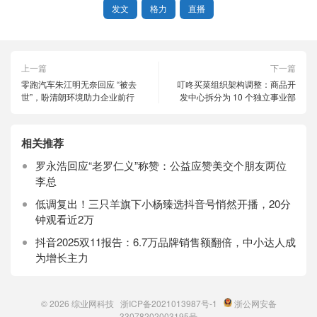
发文
格力
直播
上一篇
下一篇
零跑汽车朱江明无奈回应 “被去
叮咚买菜组织架构调整：商品开
世”，盼清朗环境助力企业前行
发中心拆分为 10 个独立事业部
相关推荐
罗永浩回应“老罗仁义”称赞：公益应赞美交个朋友两位
李总
低调复出！三只羊旗下小杨臻选抖音号悄然开播，20分
钟观看近2万
抖音2025双11报告：6.7万品牌销售额翻倍，中小达人成
为增长主力
© 2026
综业网科技
浙ICP备2021013987号-1
浙公网安备
33078202003195号