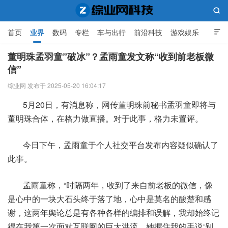

首页
业界
数码
专栏
车与出行
前沿科技
游戏娱乐

人工智能
董明珠孟羽童”破冰”？孟雨童发文称“收到前老板微
信”
综业网科技
综业网 发布于 2025-05-20 16:04:17
5月20日，有消息称，网传董明珠前秘书孟羽童即将与
董明珠合体，在格力做直播。对于此事，格力未置评。
今日下午，孟雨童于个人社交平台发布内容疑似确认了
此事。
孟雨童称，“时隔两年，收到了来自前老板的微信，像
是心中的一块大石头终于落了地，心中是莫名的酸楚和感
谢，这两年舆论总是有各种各样的编排和误解，我却始终记
得在我第一次面对互联网的巨大洪流，她握住我的手说‘别