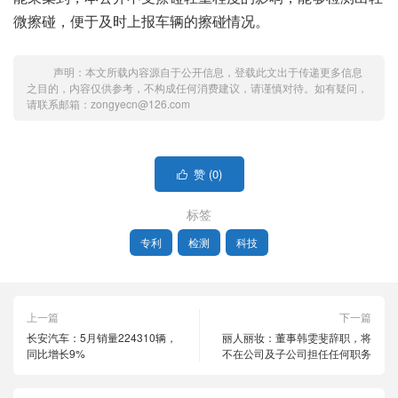
微擦碰，便于及时上报车辆的擦碰情况。
声明：本文所载内容源自于公开信息，登载此文出于传递更多信息
之目的，内容仅供参考，不构成任何消费建议，请谨慎对待。如有疑问，
请联系邮箱：zongyecn@126.com
赞 (
0
)

标签
专利
检测
科技
上一篇
下一篇
长安汽车：5月销量224310辆，
丽人丽妆：董事韩雯斐辞职，将
同比增长9%
不在公司及子公司担任任何职务