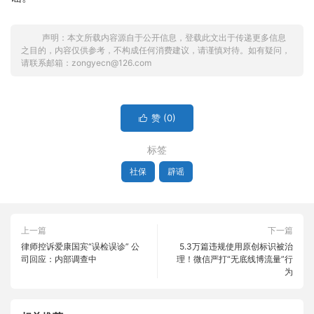
声明：本文所载内容源自于公开信息，登载此文出于传递更多信息
之目的，内容仅供参考，不构成任何消费建议，请谨慎对待。如有疑问，
请联系邮箱：zongyecn@126.com
赞 (
0
)

标签
社保
辟谣
上一篇
下一篇
律师控诉爱康国宾“误检误诊” 公
5.3万篇违规使用原创标识被治
司回应：内部调查中
理！微信严打“无底线博流量”行
为