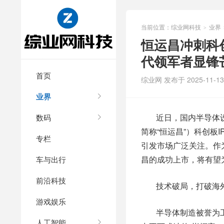
当前位置：
综业网科技
业界
>
恒运昌冲刺科
代领军者显锋
首页
综业网 发布于 2025-11-13 
业界
近日，国内半导体
数码
简称“恒运昌”）科创板
专栏
引发市场广泛关注。作
昌的成功上市，将有望
车与出行
前沿科技
技术破局，打破海
游戏娱乐
半导体制造被誉为
人工智能