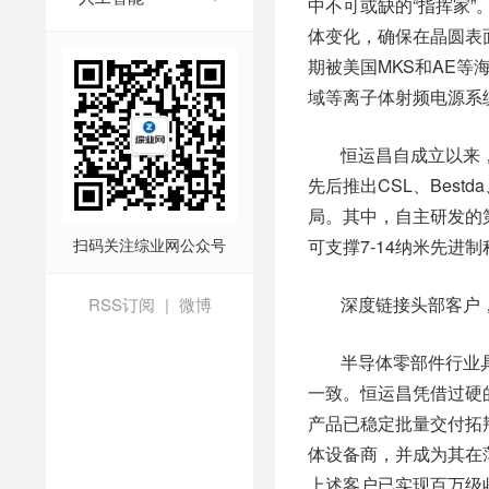
中不可或缺的“指挥家
体变化，确保在晶圆表
期被美国MKS和AE等
域等离子体射频电源系
恒运昌自成立以来
先后推出CSL、Bes
局。其中，自主研发的第
扫码关注综业网公众号
可支撑7-14纳米先进
深度链接头部客户
RSS订阅
|
微博
半导体零部件行业
一致。恒运昌凭借过硬
产品已稳定批量交付拓
体设备商，并成为其在薄
上述客户已实现百万级