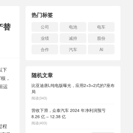
热门标签
产替
公司
电池
电车
业绩
减持
股份
合作
汽车
AI
以下
随机文章
审核，
比亚迪唐L纯电版曝光，应用2+3+2式的7座布
恒运
局
阅读(343)
营收下滑，众泰汽车 2024 年净利润预亏
8.26 亿 – 12.38 亿
阅读(403)
过程