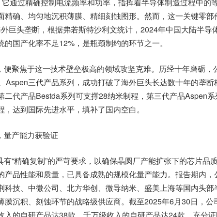
”。它通过精确控制电流频率和功率，指挥着半导体制造过程中的
面精确、均匀地沉积薄膜、精细刻蚀图形。然而，这一关键零部
海外巨头垄断，根据弗若斯特沙利文统计，2024年中国大陆半导
统的国产化率不足12%，是瓶颈制约的环节之一。
，便聚焦于这一技术壁垒极高的领域攻坚克难。历经十年磨砺，
tda、Aspen三代产品系列，成功打破了海外巨头长达数十年的垄断
二代产品Bestda系列可支撑28纳米制程，第三代产品Aspen
制程，达到国际先进水平，填补了国内空白。
，量产能力获验证
具有“精确复制”的严苛要求，以确保晶圆厂产能扩张下的芯片品
的产品性能和质量，已具备成熟的规模化量产能力。报告期内，
荆科技、中微公司、北方华创、微导纳米、盛美上海等国内头部
膜沉积、刻蚀环节的战略级供应商。截至2025年6月30日，公
收入的自研产品达38款，千万级收入的自研产品达24款，充分证