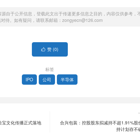
容源自于公开信息，登载此文出于传递更多信息之目的，内容仅供参考，
待。如有疑问，请联系邮箱：zongyecn@126.com
赞 (
0
)

标签
IPO
公司
半导体
洽宝文化传播正式落地
合兴包装：控股股东拟减持不超1.91%股
持计划存不