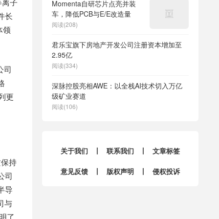
等离子
Momenta自研芯片点亮并装
车，降低PCB与E/E改造量
件长
阅读(208)
体领
君乐宝旗下房地产开发公司注册资本增加至
2.95亿
阅读(334)
公司
格
深脉控股亮相AWE：以全栈AI技术切入万亿
系列更
级矿业赛道
阅读(106)
关于我们
丨
联系我们
丨
文章标签
质保持
意见反馈
丨
版权声明
丨
侵权投诉
公司
半导
司与
明了