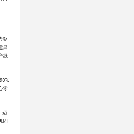
势影
运昌
产线
接3项
心零
、迈
巩固