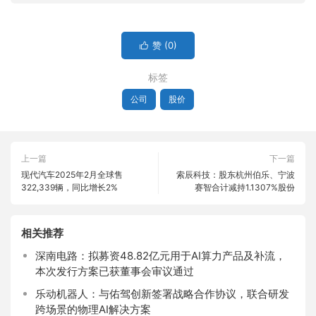
赞 (
0
)

标签
公司
股价
上一篇
下一篇
现代汽车2025年2月全球售
索辰科技：股东杭州伯乐、宁波
322,339辆，同比增长2%
赛智合计减持1.1307%股份
相关推荐
深南电路：拟募资48.82亿元用于AI算力产品及补流，
本次发行方案已获董事会审议通过
乐动机器人：与佑驾创新签署战略合作协议，联合研发
跨场景的物理AI解决方案