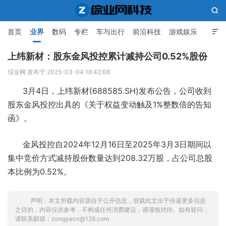

首页
业界
数码
专栏
车与出行
前沿科技
游戏娱乐

人工智能
上纬新材：股东金风投控累计减持公司0.52%股份
综业网 发布于 2025-03-04 18:42:08
综业网科技
3月4日，上纬新材(688585.SH)发布公告，公司收到
股东金风投控出具的《关于权益变动触及1%整数倍的告知
函》。
金风投控自2024年12月16日至2025年3月3日期间以
集中竞价方式减持股份数量达到208.32万股，占公司总股
本比例为0.52%。
声明：本文所载内容源自于公开信息，登载此文出于传递更多信息
之目的，内容仅供参考，不构成任何消费建议，请谨慎对待。如有疑问，
请联系邮箱：zongyecn@126.com