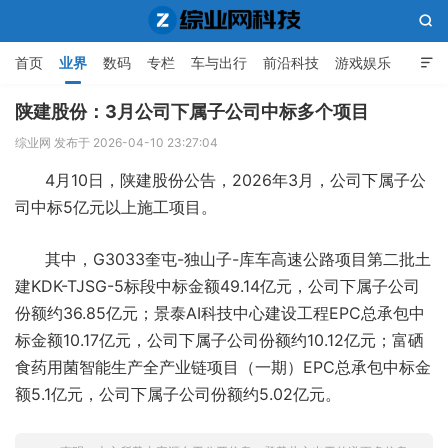

首页
业界
数码
专栏
车与出行
前沿科技
游戏娱乐

人工智能
陕建股份：3月公司下属子公司中标多个项目
综业网 发布于 2026-04-10 23:27:04
综业网科技
4月10日，陕建股份公告，2026年3月，公司下属子公
司中标5亿元以上施工项目。
其中，G3033奎屯-独山子-库车高速公路项目第二批土
建KDK-TJSG-5标段中标金额49.14亿元，公司下属子公司
份额约36.85亿元；景泰AI科技中心建设工程EPC总承包中
标金额10.17亿元，公司下属子公司份额约10.12亿元；富硒
食药用菌智能生产全产业链项目（一期）EPC总承包中标金
额5.1亿元，公司下属子公司份额约5.02亿元。