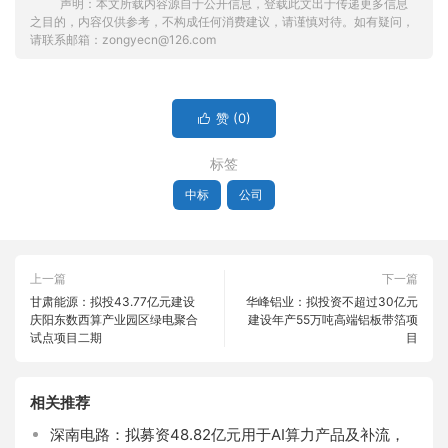
声明：本文所载内容源自于公开信息，登载此文出于传递更多信息
之目的，内容仅供参考，不构成任何消费建议，请谨慎对待。如有疑问，
请联系邮箱：zongyecn@126.com
赞 (
0
)

标签
中标
公司
上一篇
下一篇
甘肃能源：拟投43.77亿元建设
华峰铝业：拟投资不超过30亿元
庆阳东数西算产业园区绿电聚合
建设年产55万吨高端铝板带箔项
试点项目二期
目
相关推荐
深南电路：拟募资48.82亿元用于AI算力产品及补流，