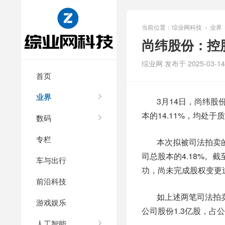
当前位置：
综业网科技
业界
>
尚纬股份：控股
综业网 发布于 2025-03-14 
首页
业界
3月14日，尚纬股
本的14.11%，均处
数码
专栏
本次拟被司法拍卖的
司总股本的4.18%。
车与出行
功，尚未完成股权变更
前沿科技
如上述两笔司法拍
游戏娱乐
公司股份1.3亿股，占公
人工智能