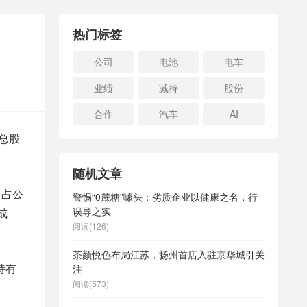
热门标签
公司
电池
电车
业绩
减持
股份
合作
汽车
AI
司总股
随机文章
，占公
警惕“0蔗糖”噱头：劣质企业以健康之名，行
误导之实
成
阅读(126)
茶颜悦色布局江苏，扬州首店入驻京华城引关
持有
注
阅读(573)