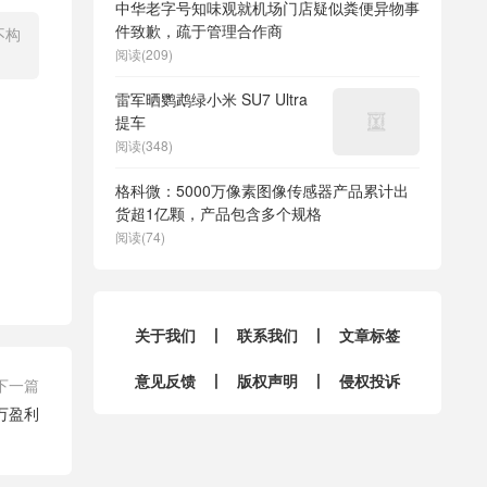
中华老字号知味观就机场门店疑似粪便异物事
件致歉，疏于管理合作商
不构
阅读(209)
雷军晒鹦鹉绿小米 SU7 Ultra
提车
阅读(348)
格科微：5000万像素图像传感器产品累计出
货超1亿颗，产品包含多个规格
阅读(74)
关于我们
丨
联系我们
丨
文章标签
意见反馈
丨
版权声明
丨
侵权投诉
下一篇
0万盈利