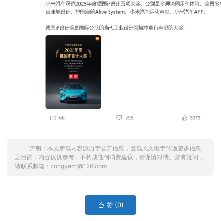
声明：本文所载内容源自于公开信息，登载此文出于传递更多信息
之目的，内容仅供参考，不构成任何消费建议，请谨慎对待。如有疑问，
请联系邮箱：zongyecn@126.com
赞 (
0
)
