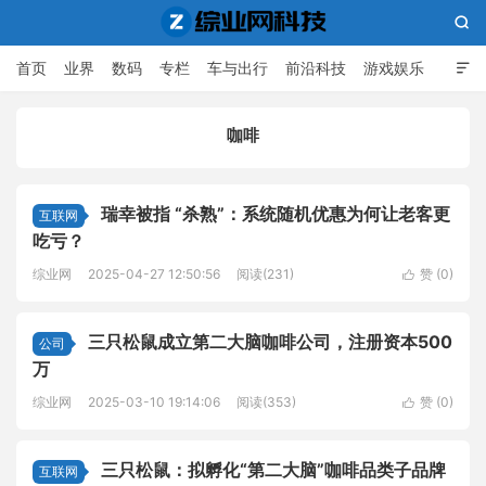

首页
业界
数码
专栏
车与出行
前沿科技
游戏娱乐

人工智能
咖啡
综业网科技
瑞幸被指 “杀熟”：系统随机优惠为何让老客更
互联网
吃亏？
综业网
2025-04-27 12:50:56
阅读(231)
赞 (
0
)

三只松鼠成立第二大脑咖啡公司，注册资本500
公司
万
综业网
2025-03-10 19:14:06
阅读(353)
赞 (
0
)

三只松鼠：拟孵化“第二大脑”咖啡品类子品牌
互联网