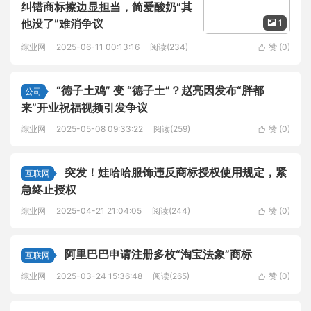
纠错商标擦边显担当，简爱酸奶“其
他没了”难消争议
1

综业网
2025-06-11 00:13:16
阅读(234)
赞 (
0
)

“德子土鸡” 变 “德子土”？赵亮因发布“胖都
公司
来”开业祝福视频引发争议
综业网
2025-05-08 09:33:22
阅读(259)
赞 (
0
)

突发！娃哈哈服饰违反商标授权使用规定，紧
互联网
急终止授权
综业网
2025-04-21 21:04:05
阅读(244)
赞 (
0
)

阿里巴巴申请注册多枚“淘宝法象”商标
互联网
综业网
2025-03-24 15:36:48
阅读(265)
赞 (
0
)
