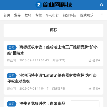

首页
业界
数码
专栏
车与出行
前沿科技
游戏娱乐

人工智能
商标
综业网科技
商标授权争议！娃哈哈上海工厂推新品牌“沪小
公司
娃”桶装水
综业网
2025-09-28 22:54:43
阅读(321)
赞 (
0
)

泡泡玛特申请“Lafufu”健身器材类商标 为打击
公司
侵权主动防御
综业网
2025-07-08 14:54:17
阅读(375)
赞 (
0
)

消费者觉醒时代：白象食品
公司