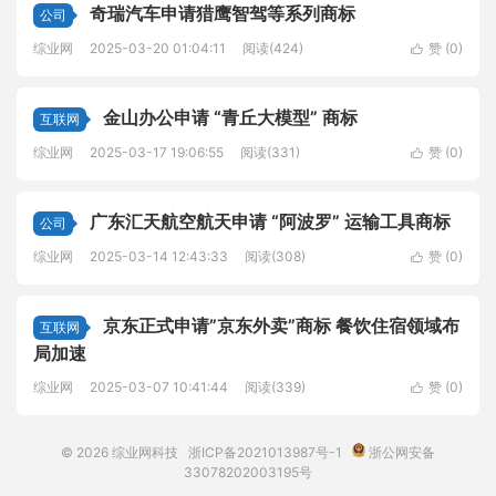
奇瑞汽车申请猎鹰智驾等系列商标
公司
综业网
2025-03-20 01:04:11
阅读(424)
赞 (
0
)

金山办公申请 “青丘大模型” 商标
互联网
综业网
2025-03-17 19:06:55
阅读(331)
赞 (
0
)

广东汇天航空航天申请 “阿波罗” 运输工具商标
公司
综业网
2025-03-14 12:43:33
阅读(308)
赞 (
0
)

京东正式申请”京东外卖”商标 餐饮住宿领域布
互联网
局加速
综业网
2025-03-07 10:41:44
阅读(339)
赞 (
0
)

© 2026
综业网科技
浙ICP备2021013987号-1
浙公网安备
33078202003195号