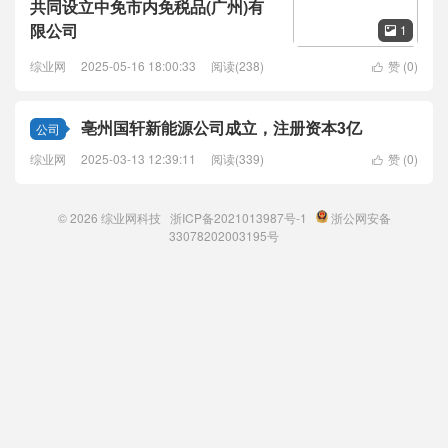
共同设立中免市内免税品(广州)有
限公司
1

综业网
2025-05-16 18:00:33
阅读(238)
赞 (
0
)

亳州国轩新能源公司成立，注册资本3亿
公司
综业网
2025-03-13 12:39:11
阅读(339)
赞 (
0
)

© 2026
综业网科技
浙ICP备2021013987号-1
浙公网安备
33078202003195号