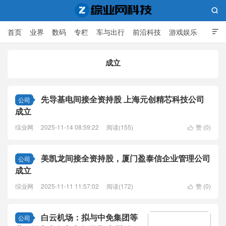

首页
业界
数码
专栏
车与出行
前沿科技
游戏娱乐

人工智能
成立
综业网科技
先导基电间接全资持股 上海元创精芯科技公司
公司
成立
综业网
2025-11-14 08:59:22
阅读(155)
赞 (
0
)

美凯龙间接全资持股，厦门盈泰信企业管理公司
公司
成立
综业网
2025-11-11 11:57:02
阅读(172)
赞 (
0
)

白云机场：拟与中免集团等
公司