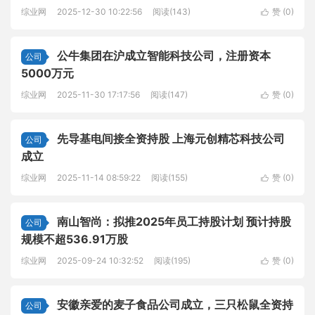
综业网
2025-12-30 10:22:56
阅读(143)
赞 (
0
)

公牛集团在沪成立智能科技公司，注册资本
公司
5000万元
综业网
2025-11-30 17:17:56
阅读(147)
赞 (
0
)

先导基电间接全资持股 上海元创精芯科技公司
公司
成立
综业网
2025-11-14 08:59:22
阅读(155)
赞 (
0
)

南山智尚：拟推2025年员工持股计划 预计持股
公司
规模不超536.91万股
综业网
2025-09-24 10:32:52
阅读(195)
赞 (
0
)

安徽亲爱的麦子食品公司成立，三只松鼠全资持
公司