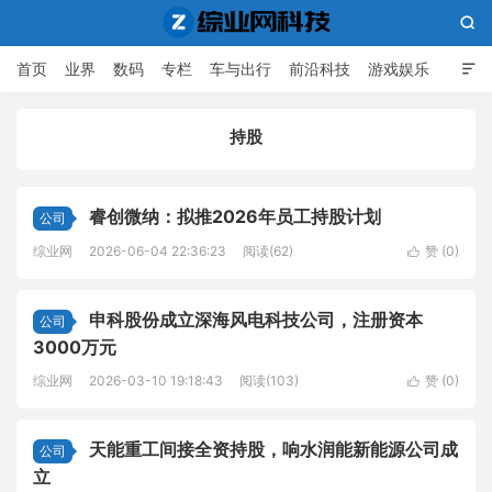

首页
业界
数码
专栏
车与出行
前沿科技
游戏娱乐

人工智能
持股
综业网科技
睿创微纳：拟推2026年员工持股计划
公司
综业网
2026-06-04 22:36:23
阅读(62)
赞 (
0
)

申科股份成立深海风电科技公司，注册资本
公司
3000万元
综业网
2026-03-10 19:18:43
阅读(103)
赞 (
0
)

天能重工间接全资持股，响水润能新能源公司成
公司
立