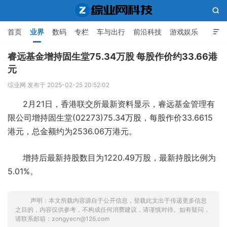

首页
业界
数码
专栏
车与出行
前沿科技
游戏娱乐

人工智能
睿远基金增持固生堂75.34万股 每股作价约33.66港
元
综业网科技
综业网 发布于 2025-02-25 20:52:02
2月21日，香港联交所最新资料显示，睿远基金管理有
限公司增持固生堂(02273)75.34万股，每股作价33.6615
港元，总金额约为2536.06万港元。
增持后最新持股数目为1220.49万股，最新持股比例为
5.01%。
声明：本文所载内容源自于公开信息，登载此文出于传递更多信息
之目的，内容仅供参考，不构成任何消费建议，请谨慎对待。如有疑问，
请联系邮箱：zongyecn@126.com