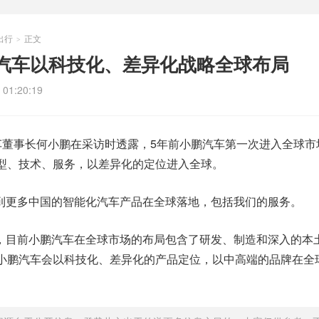
出行
正文
>
汽车以科技化、差异化战略全球布局
01:20:19
汽车董事长何小鹏在采访时透露，5年前小鹏汽车第一次进入全球市
型、技术、服务，以差异化的定位进入全球。
到更多中国的智能化汽车产品在全球落地，包括我们的服务。
，目前小鹏汽车在全球市场的布局包含了研发、制造和深入的本
小鹏汽车会以科技化、差异化的产品定位，以中高端的品牌在全