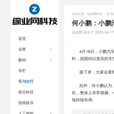
当前位置：
综业网科技
车与
>
何小鹏：小鹏
综业网 发布于 2025-04-17 
首页
业界
4月16日，小鹏
时，就期待以更高的车
数码
专栏
接下来，大家会看
车与出行
此外，何小鹏认为
前沿科技
化，整体上非常稳健。
场持续布局。
游戏娱乐
人工智能