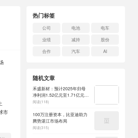
热门标签
公司
电池
电车
业绩
减持
股份
合作
汽车
AI
场
随机文章
禾盛新材：预计2025年归母
净利润1.52亿元至1.71亿元，
增长55%至75%
阅读(118)
土
球市
100万注册资本，比亚迪助力
腾势湛江市场布局
阅读(315)