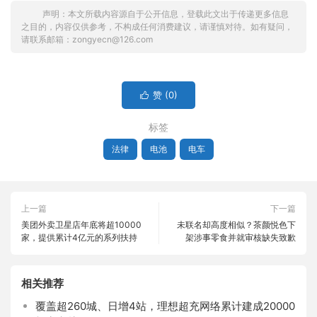
声明：本文所载内容源自于公开信息，登载此文出于传递更多信息
之目的，内容仅供参考，不构成任何消费建议，请谨慎对待。如有疑问，
请联系邮箱：zongyecn@126.com
赞 (
0
)

标签
法律
电池
电车
上一篇
下一篇
美团外卖卫星店年底将超10000
未联名却高度相似？茶颜悦色下
家，提供累计4亿元的系列扶持
架涉事零食并就审核缺失致歉
相关推荐
覆盖超260城、日增4站，理想超充网络累计建成20000