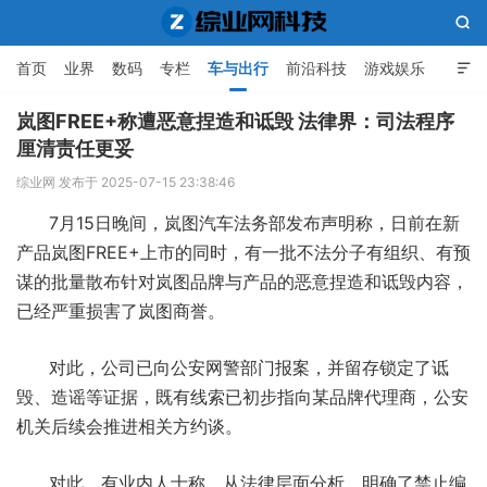

首页
业界
数码
专栏
车与出行
前沿科技
游戏娱乐

人工智能
岚图FREE+称遭恶意捏造和诋毁 法律界：司法程序
厘清责任更妥
综业网科技
综业网 发布于 2025-07-15 23:38:46
7月15日晚间，岚图汽车法务部发布声明称，日前在新
产品岚图FREE+上市的同时，有一批不法分子有组织、有预
谋的批量散布针对岚图品牌与产品的恶意捏造和诋毁内容，
已经严重损害了岚图商誉。
对此，公司已向公安网警部门报案，并留存锁定了诋
毁、造谣等证据，既有线索已初步指向某品牌代理商，公安
机关后续会推进相关方约谈。
对此，有业内人士称，从法律层面分析，明确了禁止编