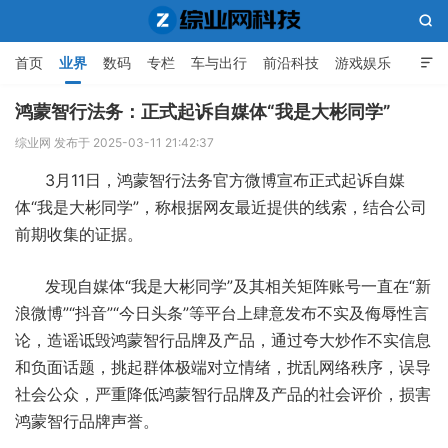

首页
业界
数码
专栏
车与出行
前沿科技
游戏娱乐

人工智能
鸿蒙智行法务：正式起诉自媒体“我是大彬同学”
综业网 发布于 2025-03-11 21:42:37
综业网科技
3月11日，鸿蒙智行法务官方微博宣布正式起诉自媒
体“我是大彬同学”，称根据网友最近提供的线索，结合公司
前期收集的证据。
发现自媒体“我是大彬同学”及其相关矩阵账号一直在“新
浪微博”“抖音”“今日头条”等平台上肆意发布不实及侮辱性言
论，造谣诋毁鸿蒙智行品牌及产品，通过夸大炒作不实信息
和负面话题，挑起群体极端对立情绪，扰乱网络秩序，误导
社会公众，严重降低鸿蒙智行品牌及产品的社会评价，损害
鸿蒙智行品牌声誉。