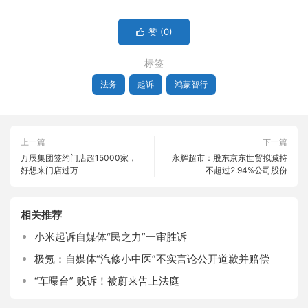
赞 (
0
)

标签
法务
起诉
鸿蒙智行
上一篇
下一篇
万辰集团签约门店超15000家，
永辉超市：股东京东世贸拟减持
好想来门店过万
不超过2.94%公司股份
相关推荐
小米起诉自媒体“民之力”一审胜诉
极氪：自媒体“汽修小中医”不实言论公开道歉并赔偿
“车曝台” 败诉！被蔚来告上法庭