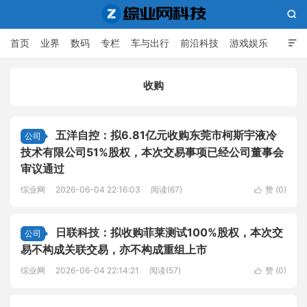

首页
业界
数码
专栏
车与出行
前沿科技
游戏娱乐

人工智能
收购
综业网科技
五洋自控：拟6.81亿元收购东莞市柯斯宇液冷
公司
技术有限公司51%股权，本次交易事项已经公司董事会
审议通过
综业网
2026-06-04 22:16:03
阅读(67)
赞 (
0
)

日联科技：拟收购菲莱测试100%股权，本次交
公司
易不构成关联交易，亦不构成重组上市
综业网
2026-06-04 22:14:21
阅读(57)
赞 (
0
)
