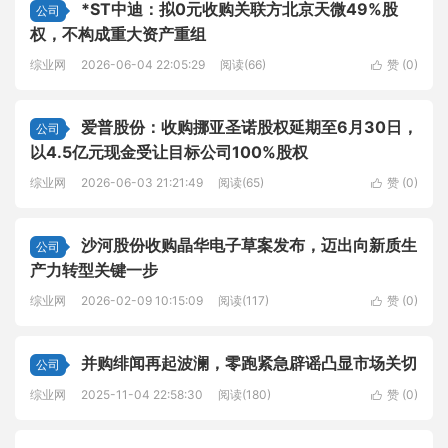
*ST中迪：拟0元收购关联方北京天微49%股
公司
权，不构成重大资产重组
综业网
2026-06-04 22:05:29
阅读(66)
赞 (
0
)

爱普股份：收购挪亚圣诺股权延期至6月30日，
公司
以4.5亿元现金受让目标公司100%股权
综业网
2026-06-03 21:21:49
阅读(65)
赞 (
0
)

沙河股份收购晶华电子草案发布，迈出向新质生
公司
产力转型关键一步
综业网
2026-02-09 10:15:09
阅读(117)
赞 (
0
)

并购绯闻再起波澜，零跑紧急辟谣凸显市场关切
公司
综业网
2025-11-04 22:58:30
阅读(180)
赞 (
0
)
