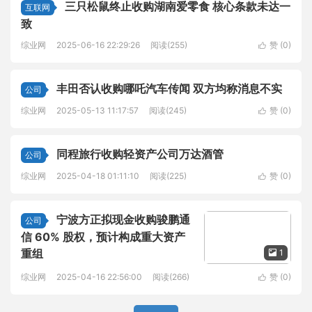
三只松鼠终止收购湖南爱零食 核心条款未达一
互联网
致
综业网
2025-06-16 22:29:26
阅读(255)
赞 (
0
)

丰田否认收购哪吒汽车传闻 双方均称消息不实
公司
综业网
2025-05-13 11:17:57
阅读(245)
赞 (
0
)

同程旅行收购轻资产公司万达酒管
公司
综业网
2025-04-18 01:11:10
阅读(225)
赞 (
0
)

宁波方正拟现金收购骏鹏通
公司
信 60% 股权，预计构成重大资产
重组
1

综业网
2025-04-16 22:56:00
阅读(266)
赞 (
0
)
