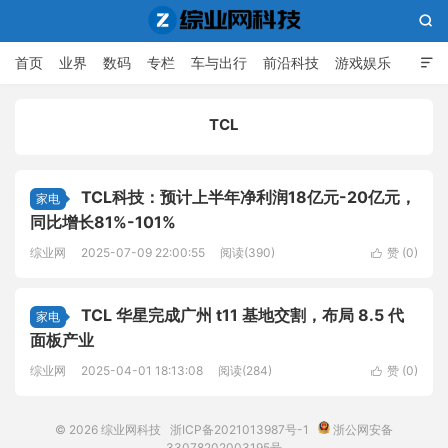

首页
业界
数码
专栏
车与出行
前沿科技
游戏娱乐

人工智能
TCL
综业网科技
TCL科技：预计上半年净利润18亿元-20亿元，
家电
同比增长81%-101%
综业网
2025-07-09 22:00:55
阅读(390)
赞 (
0
)

TCL 华星完成广州 t11 基地交割，布局 8.5 代
家电
面板产业
综业网
2025-04-01 18:13:08
阅读(284)
赞 (
0
)

© 2026
综业网科技
浙ICP备2021013987号-1
浙公网安备
33078202003195号