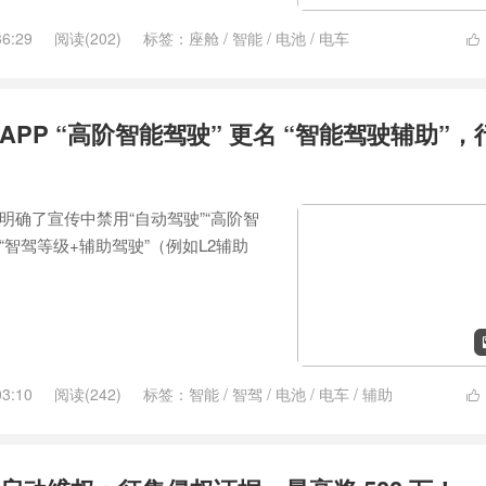
36:29
阅读(202)
标签：
座舱
/
智能
/
电池
/
电车

APP “高阶智能驾驶” 更名 “智能驾驶辅助”，
明确了宣传中禁用“自动驾驶”“高阶智
“智驾等级+辅助驾驶”（例如L2辅助
03:10
阅读(242)
标签：
智能
/
智驾
/
电池
/
电车
/
辅助
