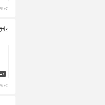
赞 (
0
)
行业
1

赞 (
0
)