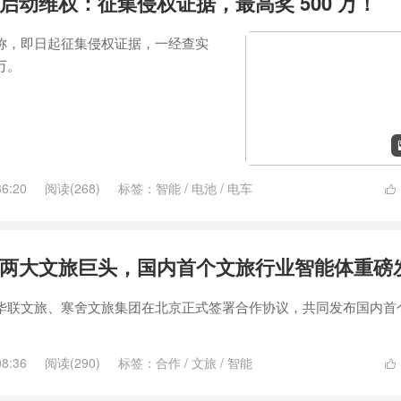
启动维权：征集侵权证据，最高奖 500 万！
文称，即日起征集侵权证据，一经查实
万。
36:20
阅读(268)
标签：
智能
/
电池
/
电车

两大文旅巨头，国内首个文旅行业智能体重磅
新华联文旅、寒舍文旅集团在北京正式签署合作协议，共同发布国内首
08:36
阅读(290)
标签：
合作
/
文旅
/
智能
