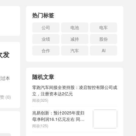
热门标签
公司
电池
电车
业绩
减持
股份
合作
汽车
AI
次发
随机文章
超过本
零跑汽车间接全资持股：凌启智控有限公司成
立，注册资本达2亿元
赞 (
0
)
阅读(325)
兆易创新：预计2025年度归
母净利润16.1亿元左右 同比
增长46%
阅读(125)