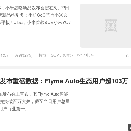
称，小米战略新品发布会定在5月22日
磅新品特别多：手机SoC芯片小米玄
平板7 Ultra，小米首款SUV小米YU7
51:57
阅读(275)
标签：
SUV
/
智能
/
电池
/
电车

布重磅数据：Flyme Auto生态用户超103万
发布会上宣布，其Flyme Auto智能
先突破百万大关，截至当日用户总量
态用户行业第一。