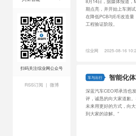
8月14日，据媒体报道，
期点亮，并开始上车测试。
在降低PCB与E/E改造
工程验证阶段。
综业网
2025-08-16 10:
扫码关注综业网公众号
智能化体
车与出行
RSS订阅
|
微博
深蓝汽车CEO邓承浩也
评，诚恳的向大家道歉。
未来用更好的方式，向大
到大家的谅解。”