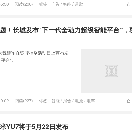
55:30
阅读(266)
标签：
广告
/
智能
/
道歉

题！长城发布“下一代全动力超级智能平台”，
事长魏建军在魏牌特别活动日上宣布发
平台”。
50:02
阅读(227)
标签：
智能
/
混合
/
电池
/
电车

米YU7将于5月22日发布