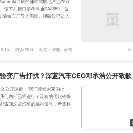
Momenta自研的辅助驾驶芯片已在近
该芯片接口参考高通SA8650，旨
量，缩短车厂导入周期。现阶段已进入
26:15
阅读(208)
标签：
智能
/
智驾

验变广告打扰？深蓝汽车CEO邓承浩公开致歉
发文公开道歉：“我们接受大家的批
我们内部已经进行了流程的优化确保
家告知深蓝汽车的福利信息，希望得