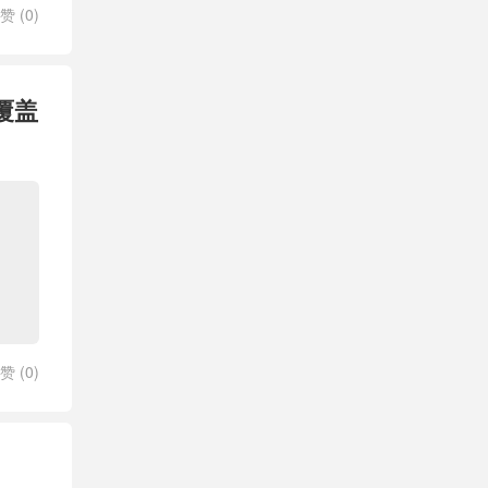
赞 (
0
)
覆盖
赞 (
0
)