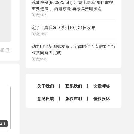
苏能股份(600925.SH)：“蒙电送苏”项目取得
重要进展，“西电东送”再添高效电源点
阅读(167)
定了！真我GT8系列10月21日发布
阅读(180)
动力电池新国标发布，宁德时代回应需要全行
赞 (
0
)
业共同努力完成
阅读(250)
关于我们
丨
联系我们
丨
文章标签
意见反馈
丨
版权声明
丨
侵权投诉
1
