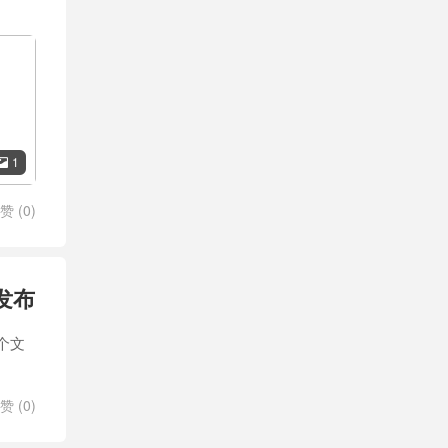
1

赞 (
0
)
发布
个文
赞 (
0
)